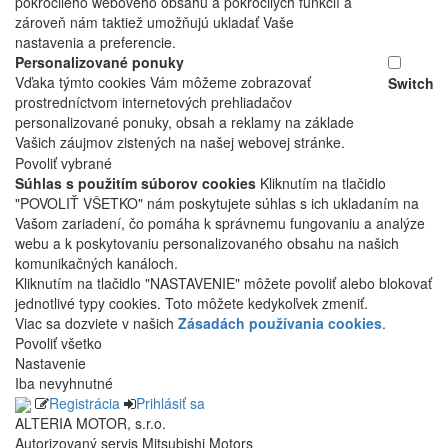
pokročilého webového obsahu a pokročilých funkcií a
zároveň nám taktiež umožňujú ukladať Vaše
nastavenia a preferencie.
Personalizované ponuky
Vďaka týmto cookies Vám môžeme zobrazovať
Switch
prostredníctvom internetových prehliadačov
personalizované ponuky, obsah a reklamy na základe
Vašich záujmov zistených na našej webovej stránke.
Povoliť vybrané
Súhlas s použitím súborov cookies
Kliknutím na tlačidlo
"POVOLIŤ VŠETKO" nám poskytujete súhlas s ich ukladaním na
Vašom zariadení, čo pomáha k správnemu fungovaniu a analýze
webu a k poskytovaniu personalizovaného obsahu na našich
komunikačných kanáloch.
Kliknutím na tlačidlo "NASTAVENIE" môžete povoliť alebo blokovať
jednotlivé typy cookies. Toto môžete kedykoľvek zmeniť.
Viac sa dozviete v našich
Zásadách používania cookies
.
Povoliť všetko
Nastavenie
Iba nevyhnutné
Registrácia
Prihlásiť sa
ALTERIA MOTOR, s.r.o.
Autorizovaný servis Mitsubishi Motors